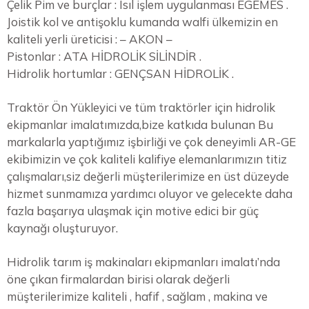
Çelik Pim ve burçlar : Isıl işlem uygulanması EGEMES .
Joistik kol ve antişoklu kumanda walfi ülkemizin en
kaliteli yerli üreticisi : – AKON –
Pistonlar : ATA HİDROLİK SİLİNDİR .
Hidrolik hortumlar : GENÇSAN HİDROLİK .
Traktör Ön Yükleyici ve tüm traktörler için hidrolik
ekipmanlar imalatımızda,bize katkıda bulunan Bu
markalarla yaptığımız işbirliği ve çok deneyimli AR-GE
ekibimizin ve çok kaliteli kalifiye elemanlarımızın titiz
çalışmaları,siz değerli müşterilerimize en üst düzeyde
hizmet sunmamıza yardımcı oluyor ve gelecekte daha
fazla başarıya ulaşmak için motive edici bir güç
kaynağı oluşturuyor.
Hidrolik tarım iş makinaları ekipmanları imalatı’nda
öne çıkan firmalardan birisi olarak değerli
müşterilerimize kaliteli , hafif , sağlam , makina ve