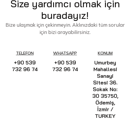
Size yardımcı olmak için
buradayız!
Bize ulaşmak için çekinmeyin. Aklınızdaki tüm sorular
için bizi arayabilirsiniz.
TELEFON
WHATSAPP
KONUM
+90 539
+90 539
Umurbey
732 96 74
732 96 74
Mahallesi
Sanayi
Sitesi 36.
Sokak No:
30 35750,
Ödemiş,
İzmir /
TURKEY